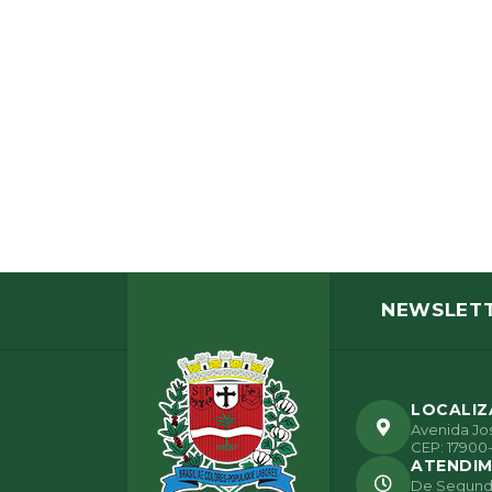
NEWSLET
LOCALI
Avenida Jos
CEP: 17900-
ATENDI
De Segunda 