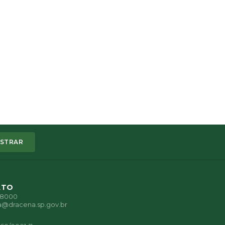
STRAR
ATO
1-8000
a@dracena.sp.gov.br