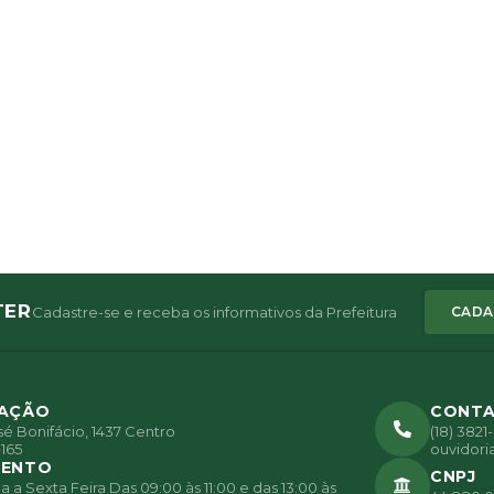
TER
Cadastre-se e receba os informativos da Prefeitura
CADA
ZAÇÃO
CONT
é Bonifácio, 1437 Centro
(18) 382
165
ouvidori
MENTO
CNPJ
a Sexta Feira Das 09:00 às 11:00 e das 13:00 às