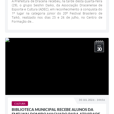
A Prefeitura de Dracena recebeu, na tarde desta quarta-feira
(29), o grupo Seishin Daiko, da Associação Dracenense de
Esporte e Cultura (ADEC), em reconhecimento à conquista do
1º lugar na categoria júnior do 20º Festival Brasileiro de
Taikô, realizado nos dias 25 e 26 de julho, no Centro de
Formação de...
JUL
30
30 JUL 2026 - 14h56
CULTURA
BIBLIOTECA MUNICIPAL RECEBE ALUNOS DA