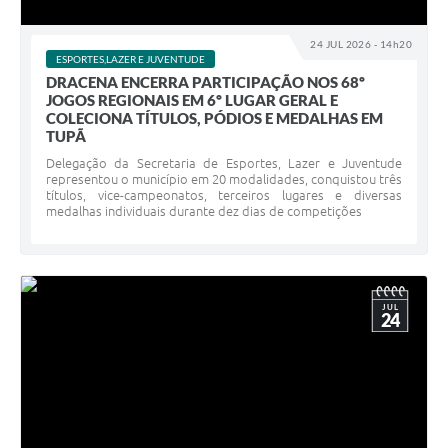
24 JUL 2026 - 14h20
ESPORTES,LAZER E JUVENTUDE
DRACENA ENCERRA PARTICIPAÇÃO NOS 68º
JOGOS REGIONAIS EM 6º LUGAR GERAL E
COLECIONA TÍTULOS, PÓDIOS E MEDALHAS EM
TUPÃ
Delegação da Secretaria de Esportes, Lazer e Juventude
representou o município em 20 modalidades, conquistou três
títulos, vice-campeonatos, terceiros lugares e diversas
medalhas individuais durante dez dias de competições
JUL
24