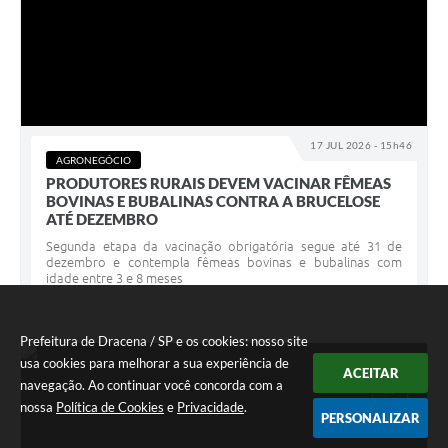
17 JUL 2026 - 15h46
AGRONEGÓCIO
PRODUTORES RURAIS DEVEM VACINAR FÊMEAS
BOVINAS E BUBALINAS CONTRA A BRUCELOSE
ATÉ DEZEMBRO
Segunda etapa da vacinação obrigatória segue até 31 de
dezembro e contempla fêmeas bovinas e bubalinas com
idade entre 3 e 8 meses
Prefeitura de Dracena / SP e os cookies: nosso site
usa cookies para melhorar a sua experiência de
ACEITAR
JUL
17
navegação. Ao continuar você concorda com a
nossa
Política de Cookies
e
Privacidade
.
PERSONALIZAR