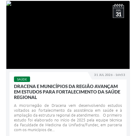
JUL
31
31 JUL 2026 - 16h53
SAÚDE
DRACENA E MUNICÍPIOS DA REGIÃO AVANÇAM
EM ESTUDOS PARA FORTALECIMENTO DA SAÚDE
REGIONAL
A microrregião de Dracena vem desenvolvendo estudos
voltados ao fortalecimento da assistência em saúde e à
ampliação da estrutura regional de atendimento. O primeiro
estudo foi elaborado no início de 2025 pela equipe técnica
da Faculdade de Medicina da Unifadra/Fundec, em parceria
com os municípios de...