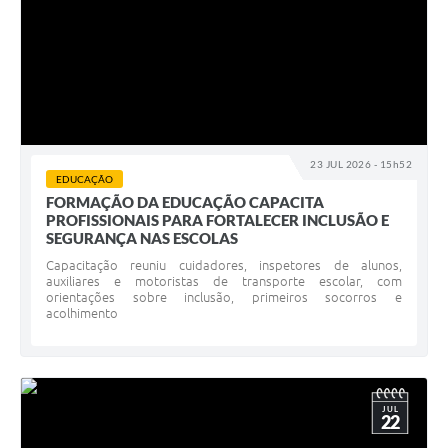
23 JUL 2026 - 15h52
EDUCAÇÃO
FORMAÇÃO DA EDUCAÇÃO CAPACITA
PROFISSIONAIS PARA FORTALECER INCLUSÃO E
SEGURANÇA NAS ESCOLAS
Capacitação reuniu cuidadores, inspetores de alunos,
auxiliares e motoristas de transporte escolar, com
orientações sobre inclusão, primeiros socorros e
acolhimento
JUL
22