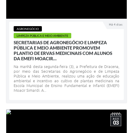
Há 4 dias
AGRONEGÓCIO
LIMPEZA PÚBLICA E MEIO AMBIENTE
SECRETARIAS DE AGRONEGÓCIO E LIMPEZA
PÚBLICA E MEIO AMBIENTE PROMOVEM
PLANTIO DE ERVAS MEDICINAIS COM ALUNOS
DA EMEFI MOACIR...
Na manhã desta segunda-feira (3), a Prefeitura de Dracena,
por meio das Secretarias do Agronegócio e de Limpeza
Pública e Meio Ambiente, realizou uma ação de educação
ambiental e incentivo ao cultivo de plantas medicinais na
Escola Municipal de Ensino Fundamental e Infantil (EMEFI)
Moacir Simardi. A...
AGO
03