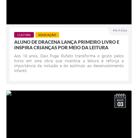
Há 4 dias
CULTURA
EDUCAÇÃO
ALUNO DE DRACENA LANÇA PRIMEIRO LIVRO E
INSPIRA CRIANÇAS POR MEIO DA LEITURA
Aos 10 anos, Davi Puga Rufato transforma o gosto pelos
livros em uma obra que incentiva a leitura e reforça a
importância da inclusão e do estímulo ao desenvolvimento
infantil
AGO
03