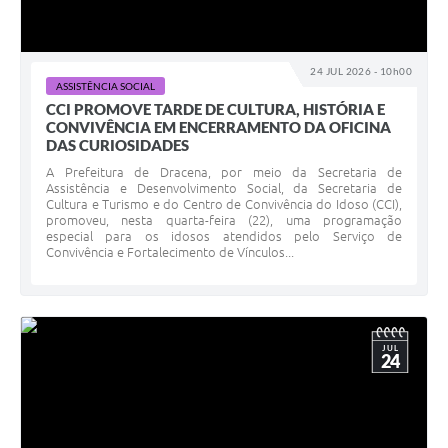
24 JUL 2026 - 10h00
ASSISTÊNCIA SOCIAL
CCI PROMOVE TARDE DE CULTURA, HISTÓRIA E
CONVIVÊNCIA EM ENCERRAMENTO DA OFICINA
DAS CURIOSIDADES
A Prefeitura de Dracena, por meio da Secretaria de
Assistência e Desenvolvimento Social, da Secretaria de
Cultura e Turismo e do Centro de Convivência do Idoso (CCI),
promoveu, nesta quarta-feira (22), uma programação
especial para os idosos atendidos pelo Serviço de
Convivência e Fortalecimento de Vínculos...
JUL
24