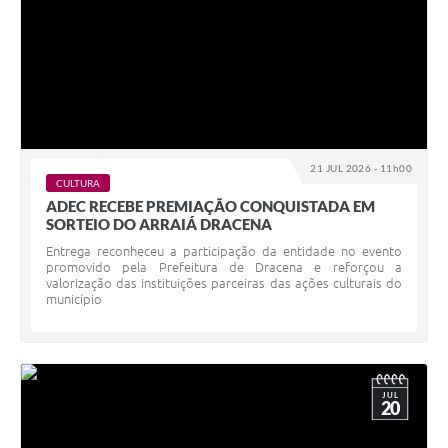
21 JUL 2026 - 11h00
CULTURA
ADEC RECEBE PREMIAÇÃO CONQUISTADA EM
SORTEIO DO ARRAIÁ DRACENA
Entrega reconheceu a participação da entidade no evento
promovido pela Prefeitura de Dracena e reforçou a
valorização das instituições parceiras das ações culturais do
município
JUL
20