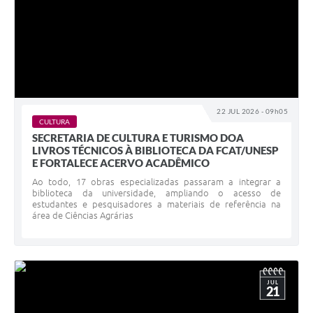
22 JUL 2026 - 09h05
CULTURA
SECRETARIA DE CULTURA E TURISMO DOA
LIVROS TÉCNICOS À BIBLIOTECA DA FCAT/UNESP
E FORTALECE ACERVO ACADÊMICO
Ao todo, 17 obras especializadas passaram a integrar a
biblioteca da universidade, ampliando o acesso de
estudantes e pesquisadores a materiais de referência na
área de Ciências Agrárias
JUL
21