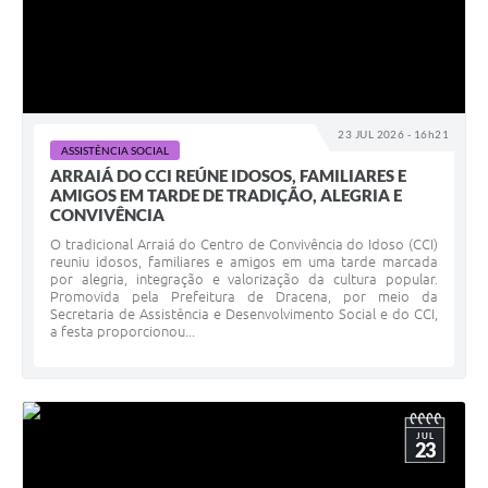
23 JUL 2026 - 16h21
ASSISTÊNCIA SOCIAL
ARRAIÁ DO CCI REÚNE IDOSOS, FAMILIARES E
AMIGOS EM TARDE DE TRADIÇÃO, ALEGRIA E
CONVIVÊNCIA
O tradicional Arraiá do Centro de Convivência do Idoso (CCI)
reuniu idosos, familiares e amigos em uma tarde marcada
por alegria, integração e valorização da cultura popular.
Promovida pela Prefeitura de Dracena, por meio da
Secretaria de Assistência e Desenvolvimento Social e do CCI,
a festa proporcionou...
JUL
23