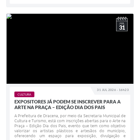
JUL
31
31 JUL 2026 - 16h23
CULTURA
EXPOSITORES JÁ PODEM SE INSCREVER PARA A
ARTE NA PRAÇA – EDIÇÃO DIA DOS PAIS
A Prefeitura de Dracena, por meio da Secretaria Municipal de
Cultura e Turismo, está com inscrições abertas para o Arte na
Praça – Edição Dia dos Pais, evento que tem como objetivo
valorizar os artistas plásticos e artesãos do município,
oferecendo um espaço para exposição, divulgação e