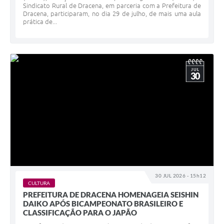
Sindicato Rural de Dracena, em parceria com a Prefeitura de
Dracena, participaram, no dia 29 de julho, de mais uma aula
prática de...
JUL
30
30 JUL 2026 - 15h12
CULTURA
PREFEITURA DE DRACENA HOMENAGEIA SEISHIN
DAIKO APÓS BICAMPEONATO BRASILEIRO E
CLASSIFICAÇÃO PARA O JAPÃO