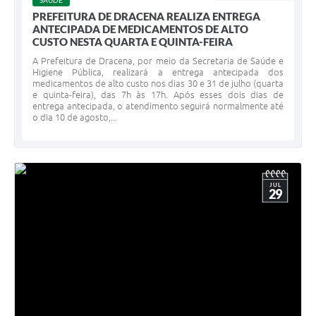
SAÚDE
PREFEITURA DE DRACENA REALIZA ENTREGA
ANTECIPADA DE MEDICAMENTOS DE ALTO
CUSTO NESTA QUARTA E QUINTA-FEIRA
A Prefeitura de Dracena, por meio da Secretaria de Saúde e
Higiene Pública, realizará a entrega antecipada dos
medicamentos de alto custo nos dias 30 e 31 de julho (quarta
e quinta-feira), das 7h às 17h. Após esses dois dias de
entrega antecipada, o atendimento seguirá normalmente até
o dia 10 de agosto,...
JUL
29