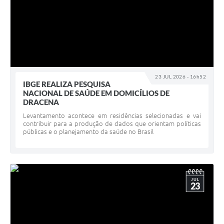
23 JUL 2026 - 16h52
IBGE REALIZA PESQUISA
NACIONAL DE SAÚDE EM DOMICÍLIOS DE
DRACENA
Levantamento acontece em residências selecionadas e vai
contribuir para a produção de dados que orientam políticas
públicas e o planejamento da saúde no Brasil
JUL
23