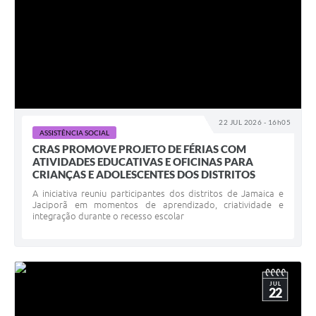
22 JUL 2026 - 16h05
ASSISTÊNCIA SOCIAL
CRAS PROMOVE PROJETO DE FÉRIAS COM
ATIVIDADES EDUCATIVAS E OFICINAS PARA
CRIANÇAS E ADOLESCENTES DOS DISTRITOS
A iniciativa reuniu participantes dos distritos de Jamaica e
Jaciporã em momentos de aprendizado, criatividade e
integração durante o recesso escolar
JUL
22