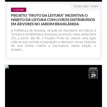
29 JUL 2026 - 14h29
CULTURA
PROJETO "FRUTO DA LEITURA" INCENTIVA O
HÁBITO DA LEITURA COM LIVROS DISTRIBUÍDOS
EM ÁRVORES NO JARDIM BRASILÂNDIA
A Prefeitura de Dracena, através da Secretaria de Cultura e
Turismo e da Biblioteca Municipal, promove, nesta sexta-feira
(31), a partir das 8h, o Projeto Fruto da Leitura, uma ação
cultural que convida a população a descobrir novas histórias
de uma forma criativa e inspiradora. Nesta edição, o
projeto...
JUL
29