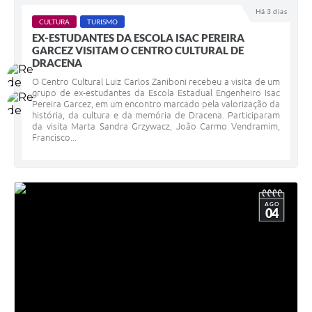
Há 3 dias
CULTURA
TURISMO
EX-ESTUDANTES DA ESCOLA ISAC PEREIRA
GARCEZ VISITAM O CENTRO CULTURAL DE
DRACENA
O Centro Cultural Luiz Carlos Zaniboni recebeu a visita de um
grupo de ex-estudantes da Escola Estadual Engenheiro Isac
Pereira Garcez, em um encontro marcado pela valorização da
história, da cultura e da memória de Dracena. Participaram
da visita Marta Sandra Grzywacz, João Carmo Vendramim,
Francisco...
AGO
04