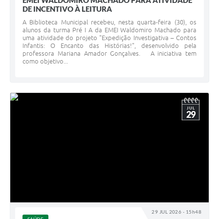
EMEI WALDOMIRO MACHADO PARA ATIVIDADE
DE INCENTIVO À LEITURA
A Biblioteca Municipal recebeu, nesta quarta-feira (30), os
alunos da turma Pré I A da EMEI Waldomiro Machado para
uma atividade do projeto "Expedição Investigativa – Contos
Infantis: O Encanto das Histórias!", desenvolvido pela
professora Mariana Amador Gonçalves. A iniciativa tem
como objetivo...
JUL
29
29 JUL 2026 - 15h48