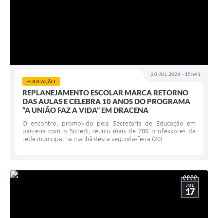
20 JUL 2026 - 15h41
EDUCAÇÃO
REPLANEJAMENTO ESCOLAR MARCA RETORNO
DAS AULAS E CELEBRA 10 ANOS DO PROGRAMA
“A UNIÃO FAZ A VIDA” EM DRACENA
O encontro, promovido pela Secretaria de Educação em
parceria com o Sicredi, reuniu mais de 700 professores da
rede municipal na manhã desta segunda-feira (20)
JUL
17