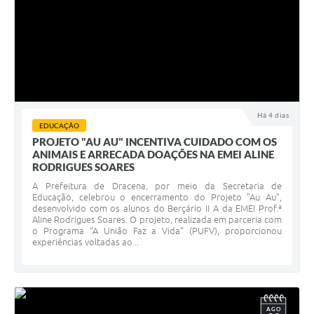
Há 4 dias
EDUCAÇÃO
PROJETO "AU AU" INCENTIVA CUIDADO COM OS
ANIMAIS E ARRECADA DOAÇÕES NA EMEI ALINE
RODRIGUES SOARES
A Prefeitura de Dracena, por meio da Secretaria de
Educação, celebrou o encerramento do Projeto "Au Au",
desenvolvido com os alunos do Berçário II A da EMEI Prof.ª
Aline Rodrigues Soares. O projeto, realizada em parceria com
o Programa “A União Faz a Vida” (PUFV), proporcionou
experiências voltadas ao...
AGO