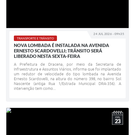
24 JUL 2026 - 09h35
TRANSPORTE E TRÂNSITO
NOVA LOMBADA É INSTALADA NA AVENIDA
ERNESTO SCARDOVELLI; TRÂNSITO SERÁ
LIBERADO NESTA SEXTA-FEIRA
A Prefeitura de Dracena, por meio da Secretaria de
Infraestrutura e Assuntos Viários, informa que foi implantado
um redutor de velocidade do tipo lombada na Avenida
Ernesto Scardovelli, na altura do número 398, no bairro Sol
Nascente (antiga Rua 1/Estrada Municipal DRA-356). A
intervenção tem como...
JUL
23