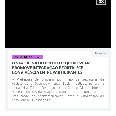
03
Há 4 dias
ASSISTÊNCIA SOCIAL
FESTA JULINA DO PROJETO "QUERO VIDA"
PROMOVE INTEGRAÇÃO E FORTALECE
CONVIVÊNCIA ENTRE PARTICIPANTES
A Prefeitura de Dracena, por meio da Secretaria de
Assistência e Desenvolvimento Social, realizou, na última
sexta-feira (31), a Festa Julina do Centro Dia do Idoso –
Projeto Quero Vida. A ação proporcionou aos participantes
uma tarde de confraternização, lazer e valorização da
convivência. O espaço foi...