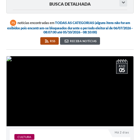
BUSCA DETALHADA
notícias encontradas em
TODAS AS CATEGORIAS (alguns itens não foram
75
exibidos pois encontram-se bloqueados durante o período eleitoral de 06/07/2026 -
08:07:00 até 05/10/2026 - 08:10:00)
RSS
RECEBA NOTÍCIAS
AGO
05
Há 2 dias
CULTURA