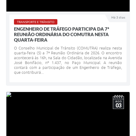
Há 3 dias
TRANSPORTE E TRÂNSITO
ENGENHEIRO DE TRÁFEGO PARTICIPA DA 7ª
REUNIÃO ORDINÁRIA DO COMUTRA NESTA
QUARTA-FEIRA
O Conselho Municipal de Trânsito (COMUTRA) realiza nesta
quarta-feira (5) a 7ª Reunião Ordinária de 2026. O encontro
acontecerá às 16h, na Sala do Cidadão, localizada na Avenida
José Bonifácio, nº 1.437, no Paço Municipal. A reunião
contará com a participação de um Engenheiro de Tráfego,
que contribuirá...
AGO
03