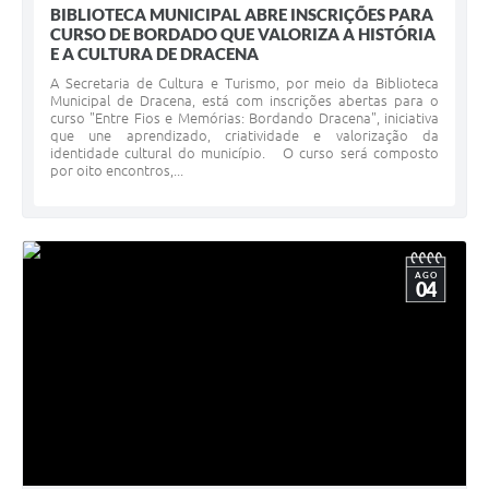
BIBLIOTECA MUNICIPAL ABRE INSCRIÇÕES PARA
CURSO DE BORDADO QUE VALORIZA A HISTÓRIA
E A CULTURA DE DRACENA
A Secretaria de Cultura e Turismo, por meio da Biblioteca
Municipal de Dracena, está com inscrições abertas para o
curso "Entre Fios e Memórias: Bordando Dracena", iniciativa
que une aprendizado, criatividade e valorização da
identidade cultural do município. O curso será composto
por oito encontros,...
AGO
04