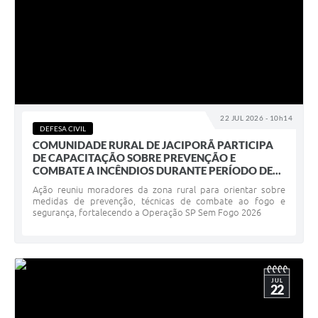
22 JUL 2026 - 10h14
DEFESA CIVIL
COMUNIDADE RURAL DE JACIPORÃ PARTICIPA
DE CAPACITAÇÃO SOBRE PREVENÇÃO E
COMBATE A INCÊNDIOS DURANTE PERÍODO DE...
Ação reuniu moradores da zona rural para orientar sobre
medidas de prevenção, técnicas de combate ao fogo e
segurança, fortalecendo a Operação SP Sem Fogo 2026
JUL
22