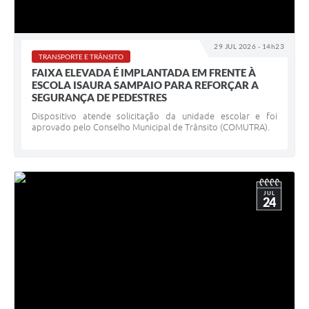
29 JUL 2026 - 14h23
TRANSPORTE E TRÂNSITO
FAIXA ELEVADA É IMPLANTADA EM FRENTE À
ESCOLA ISAURA SAMPAIO PARA REFORÇAR A
SEGURANÇA DE PEDESTRES
Dispositivo atende solicitação da unidade escolar e foi
aprovado pelo Conselho Municipal de Trânsito (COMUTRA).
JUL
24