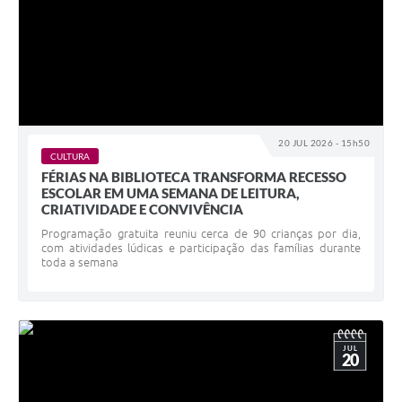
20 JUL 2026 - 15h50
CULTURA
FÉRIAS NA BIBLIOTECA TRANSFORMA RECESSO
ESCOLAR EM UMA SEMANA DE LEITURA,
CRIATIVIDADE E CONVIVÊNCIA
Programação gratuita reuniu cerca de 90 crianças por dia,
com atividades lúdicas e participação das famílias durante
toda a semana
JUL
20