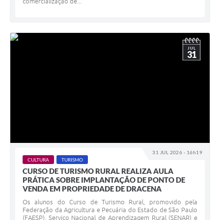
comercialização de...
JUL
31
31 JUL 2026 - 16h19
CULTURA
TURISMO
CURSO DE TURISMO RURAL REALIZA AULA
PRÁTICA SOBRE IMPLANTAÇÃO DE PONTO DE
VENDA EM PROPRIEDADE DE DRACENA
Os alunos do Curso de Turismo Rural, promovido pela
Federação da Agricultura e Pecuária do Estado de São Paulo
(FAESP), Serviço Nacional de Aprendizagem Rural (SENAR) e