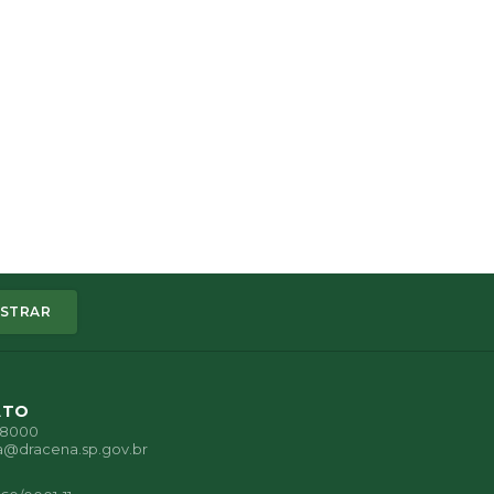
STRAR
ATO
1-8000
a@dracena.sp.gov.br