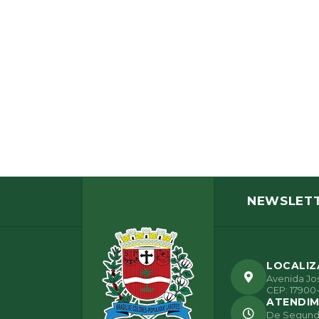
NEWSLET
LOCALI
Avenida Jos
CEP: 17900-
ATENDI
De Segunda 