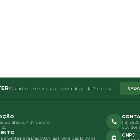
TER
Cadastre-se e receba os informativos da Prefeitura
CADA
ZAÇÃO
CONT
é Bonifácio, 1437 Centro
(18) 382
165
ouvidori
MENTO
CNPJ
a Sexta Feira Das 09:00 às 11:00 e das 13:00 às