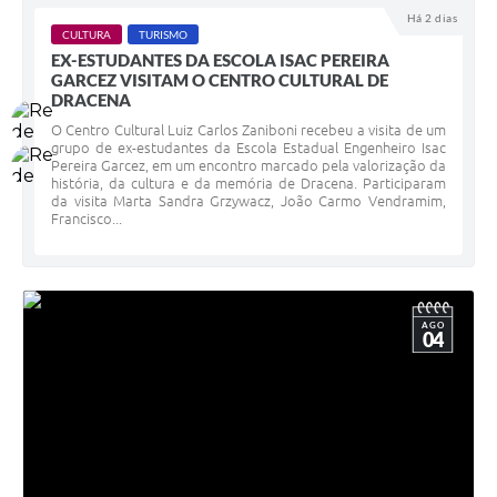
Há 2 dias
CULTURA
TURISMO
EX-ESTUDANTES DA ESCOLA ISAC PEREIRA
GARCEZ VISITAM O CENTRO CULTURAL DE
DRACENA
O Centro Cultural Luiz Carlos Zaniboni recebeu a visita de um
grupo de ex-estudantes da Escola Estadual Engenheiro Isac
Pereira Garcez, em um encontro marcado pela valorização da
história, da cultura e da memória de Dracena. Participaram
da visita Marta Sandra Grzywacz, João Carmo Vendramim,
Francisco...
AGO
04