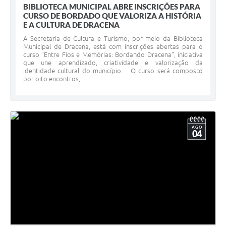
BIBLIOTECA MUNICIPAL ABRE INSCRIÇÕES PARA
CURSO DE BORDADO QUE VALORIZA A HISTÓRIA
E A CULTURA DE DRACENA
A Secretaria de Cultura e Turismo, por meio da Biblioteca
Municipal de Dracena, está com inscrições abertas para o
curso "Entre Fios e Memórias: Bordando Dracena", iniciativa
que une aprendizado, criatividade e valorização da
identidade cultural do município. O curso será composto
por oito encontros,...
AGO
04