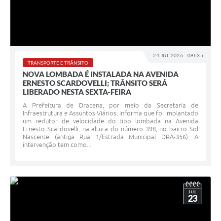
24 JUL 2026 - 09h35
TRANSPORTE E TRÂNSITO
NOVA LOMBADA É INSTALADA NA AVENIDA
ERNESTO SCARDOVELLI; TRÂNSITO SERÁ
LIBERADO NESTA SEXTA-FEIRA
A Prefeitura de Dracena, por meio da Secretaria de
Infraestrutura e Assuntos Viários, informa que foi implantado
um redutor de velocidade do tipo lombada na Avenida
Ernesto Scardovelli, na altura do número 398, no bairro Sol
Nascente (antiga Rua 1/Estrada Municipal DRA-356). A
intervenção tem como...
JUL
23