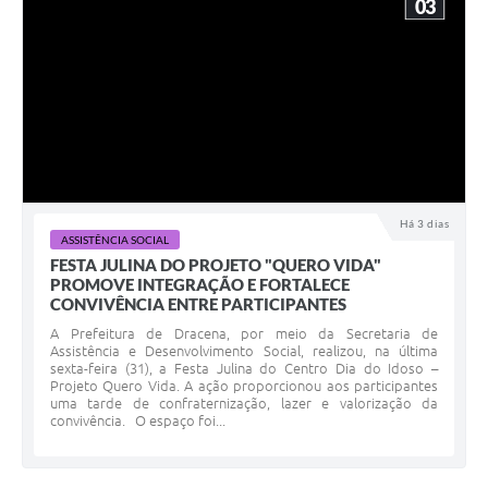
03
Há 3 dias
ASSISTÊNCIA SOCIAL
FESTA JULINA DO PROJETO "QUERO VIDA"
PROMOVE INTEGRAÇÃO E FORTALECE
CONVIVÊNCIA ENTRE PARTICIPANTES
A Prefeitura de Dracena, por meio da Secretaria de
Assistência e Desenvolvimento Social, realizou, na última
sexta-feira (31), a Festa Julina do Centro Dia do Idoso –
Projeto Quero Vida. A ação proporcionou aos participantes
uma tarde de confraternização, lazer e valorização da
convivência. O espaço foi...