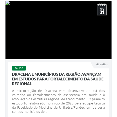
JUL
31
Há 6 dias
SAÚDE
DRACENA E MUNICÍPIOS DA REGIÃO AVANÇAM
EM ESTUDOS PARA FORTALECIMENTO DA SAÚDE
REGIONAL
A microrregião de Dracena vem desenvolvendo estudos
voltados ao fortalecimento da assistência em saúde e à
ampliação da estrutura regional de atendimento. O primeiro
estudo foi elaborado no início de 2025 pela equipe técnica
da Faculdade de Medicina da Unifadra/Fundec, em parceria
com os municípios de...