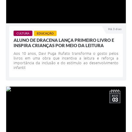
Há 3 dias
CULTURA
EDUCAÇÃO
ALUNO DE DRACENA LANÇA PRIMEIRO LIVRO E
INSPIRA CRIANÇAS POR MEIO DA LEITURA
Aos 10 anos, Davi Puga Rufato transforma o gosto pelos
livros em uma obra que incentiva a leitura e reforça a
importância da inclusão e do estímulo ao desenvolvimento
infantil
AGO
03