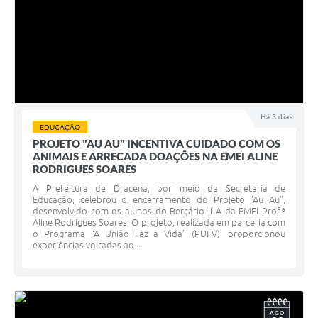
Há 3 dias
EDUCAÇÃO
PROJETO "AU AU" INCENTIVA CUIDADO COM OS
ANIMAIS E ARRECADA DOAÇÕES NA EMEI ALINE
RODRIGUES SOARES
A Prefeitura de Dracena, por meio da Secretaria de
Educação, celebrou o encerramento do Projeto "Au Au",
desenvolvido com os alunos do Berçário II A da EMEI Prof.ª
Aline Rodrigues Soares. O projeto, realizada em parceria com
o Programa “A União Faz a Vida” (PUFV), proporcionou
experiências voltadas ao...
AGO