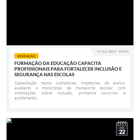
23 JUL 2026 - 15h52
EDUCAÇÃO
FORMAÇÃO DA EDUCAÇÃO CAPACITA
PROFISSIONAIS PARA FORTALECER INCLUSÃO E
SEGURANÇA NAS ESCOLAS
Capacitação reuniu cuidadores, inspetores de alunos,
auxiliares e motoristas de transporte escolar, com
orientações sobre inclusão, primeiros socorros e
acolhimento
JUL
22