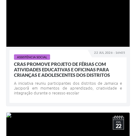
22 JUL 2026 - 16h05
ASSISTÊNCIA SOCIAL
CRAS PROMOVE PROJETO DE FÉRIAS COM
ATIVIDADES EDUCATIVAS E OFICINAS PARA
CRIANÇAS E ADOLESCENTES DOS DISTRITOS
A iniciativa reuniu participantes dos distritos de Jamaica e
Jaciporã em momentos de aprendizado, criatividade e
integração durante o recesso escolar
JUL
22