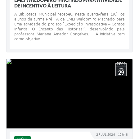
EMEI WALDOMIRO MACHADO PARA ATIVIDADE
DE INCENTIVO À LEITURA
A Biblioteca Municipal recebeu, nesta quarta-feira (30), os
alunos da turma Pré I A da EMEI Waldomiro Machado para
uma atividade do projeto "Expedição Investigativa – Contos
Infantis: O Encanto das Histórias!", desenvolvido pela
professora Mariana Amador Gonçalves. A iniciativa tem
como objetivo...
JUL
29
29 JUL 2026 - 15h48