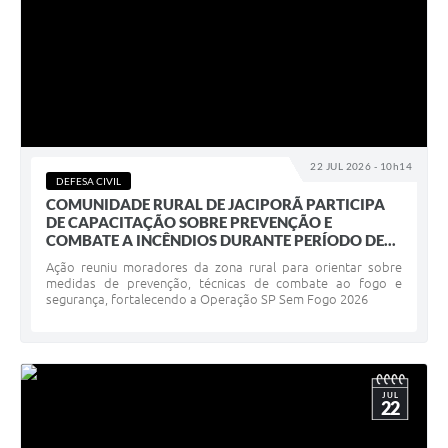
22 JUL 2026 - 10h14
DEFESA CIVIL
COMUNIDADE RURAL DE JACIPORÃ PARTICIPA
DE CAPACITAÇÃO SOBRE PREVENÇÃO E
COMBATE A INCÊNDIOS DURANTE PERÍODO DE...
Ação reuniu moradores da zona rural para orientar sobre
medidas de prevenção, técnicas de combate ao fogo e
segurança, fortalecendo a Operação SP Sem Fogo 2026
JUL
22