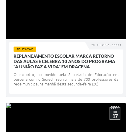
20 JUL 2026 - 15h41
EDUCAÇÃO
REPLANEJAMENTO ESCOLAR MARCA RETORNO
DAS AULAS E CELEBRA 10 ANOS DO PROGRAMA
“A UNIÃO FAZ A VIDA” EM DRACENA
O encontro, promovido pela Secretaria de Educação em
parceria com o Sicredi, reuniu mais de 700 professores da
rede municipal na manhã desta segunda-feira (20)
JUL
17