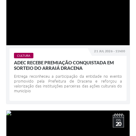
21 JUL 2026 - 11h00
CULTURA
ADEC RECEBE PREMIAÇÃO CONQUISTADA EM
SORTEIO DO ARRAIÁ DRACENA
Entrega reconheceu a participação da entidade no evento
promovido pela Prefeitura de Dracena e reforçou a
valorização das instituições parceiras das ações culturais do
município
JUL
20