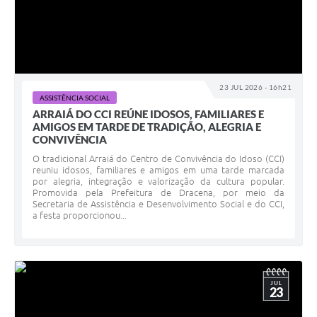
23 JUL 2026 - 16h21
ASSISTÊNCIA SOCIAL
ARRAIÁ DO CCI REÚNE IDOSOS, FAMILIARES E
AMIGOS EM TARDE DE TRADIÇÃO, ALEGRIA E
CONVIVÊNCIA
O tradicional Arraiá do Centro de Convivência do Idoso (CCI)
reuniu idosos, familiares e amigos em uma tarde marcada
por alegria, integração e valorização da cultura popular.
Promovida pela Prefeitura de Dracena, por meio da
Secretaria de Assistência e Desenvolvimento Social e do CCI,
a festa proporcionou...
JUL
23