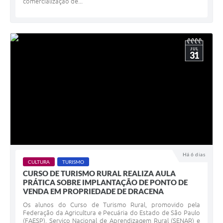
comercialização de...
JUL
31
Há 6 dias
CULTURA
TURISMO
CURSO DE TURISMO RURAL REALIZA AULA
PRÁTICA SOBRE IMPLANTAÇÃO DE PONTO DE
VENDA EM PROPRIEDADE DE DRACENA
Os alunos do Curso de Turismo Rural, promovido pela
Federação da Agricultura e Pecuária do Estado de São Paulo
(FAESP), Serviço Nacional de Aprendizagem Rural (SENAR) e