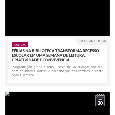
20 JUL 2026 - 15h50
CULTURA
FÉRIAS NA BIBLIOTECA TRANSFORMA RECESSO
ESCOLAR EM UMA SEMANA DE LEITURA,
CRIATIVIDADE E CONVIVÊNCIA
Programação gratuita reuniu cerca de 90 crianças por dia,
com atividades lúdicas e participação das famílias durante
toda a semana
JUL
20