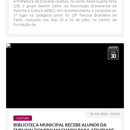
A Prefeitura de Dracena recebeu, na tarde desta quarta-feira
(29), o grupo Seishin Daiko, da Associação Dracenense de
Esporte e Cultura (ADEC), em reconhecimento à conquista do
1º lugar na categoria júnior do 20º Festival Brasileiro de
Taikô, realizado nos dias 25 e 26 de julho, no Centro de
Formação de...
JUL
30
30 JUL 2026 - 14h56
CULTURA
BIBLIOTECA MUNICIPAL RECEBE ALUNOS DA