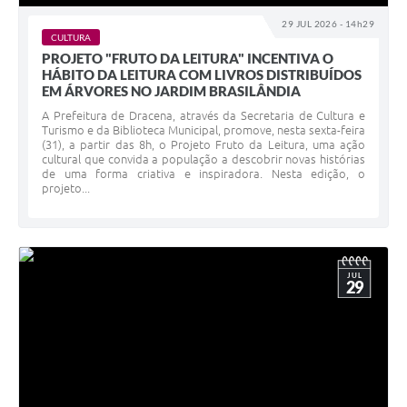
29 JUL 2026 - 14h29
CULTURA
PROJETO "FRUTO DA LEITURA" INCENTIVA O
HÁBITO DA LEITURA COM LIVROS DISTRIBUÍDOS
EM ÁRVORES NO JARDIM BRASILÂNDIA
A Prefeitura de Dracena, através da Secretaria de Cultura e
Turismo e da Biblioteca Municipal, promove, nesta sexta-feira
(31), a partir das 8h, o Projeto Fruto da Leitura, uma ação
cultural que convida a população a descobrir novas histórias
de uma forma criativa e inspiradora. Nesta edição, o
projeto...
JUL
29