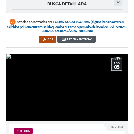
BUSCA DETALHADA
notícias encontradas em
TODAS AS CATEGORIAS (alguns itens não foram
75
exibidos pois encontram-se bloqueados durante o período eleitoral de 06/07/2026 -
08:07:00 até 05/10/2026 - 08:10:00)
RSS
RECEBA NOTÍCIAS
AGO
05
Há 2 dias
CULTURA