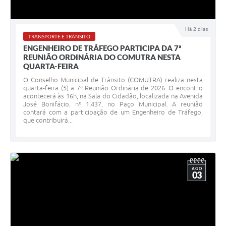
Há 2 dias
TRANSPORTE E TRÂNSITO
ENGENHEIRO DE TRÁFEGO PARTICIPA DA 7ª
REUNIÃO ORDINÁRIA DO COMUTRA NESTA
QUARTA-FEIRA
O Conselho Municipal de Trânsito (COMUTRA) realiza nesta
quarta-feira (5) a 7ª Reunião Ordinária de 2026. O encontro
acontecerá às 16h, na Sala do Cidadão, localizada na Avenida
José Bonifácio, nº 1.437, no Paço Municipal. A reunião
contará com a participação de um Engenheiro de Tráfego,
que contribuirá...
AGO
03