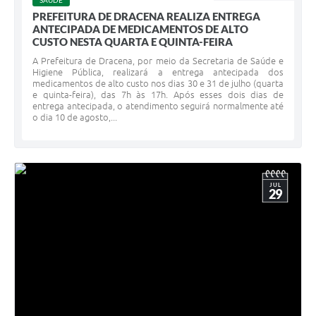
SAÚDE
PREFEITURA DE DRACENA REALIZA ENTREGA
ANTECIPADA DE MEDICAMENTOS DE ALTO
CUSTO NESTA QUARTA E QUINTA-FEIRA
A Prefeitura de Dracena, por meio da Secretaria de Saúde e
Higiene Pública, realizará a entrega antecipada dos
medicamentos de alto custo nos dias 30 e 31 de julho (quarta
e quinta-feira), das 7h às 17h. Após esses dois dias de
entrega antecipada, o atendimento seguirá normalmente até
o dia 10 de agosto,...
JUL
29