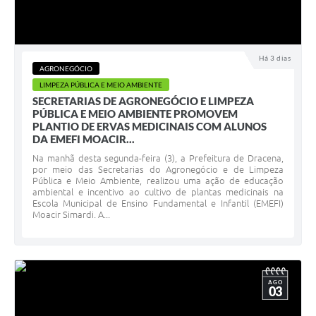
Há 3 dias
AGRONEGÓCIO
LIMPEZA PÚBLICA E MEIO AMBIENTE
SECRETARIAS DE AGRONEGÓCIO E LIMPEZA
PÚBLICA E MEIO AMBIENTE PROMOVEM
PLANTIO DE ERVAS MEDICINAIS COM ALUNOS
DA EMEFI MOACIR...
Na manhã desta segunda-feira (3), a Prefeitura de Dracena,
por meio das Secretarias do Agronegócio e de Limpeza
Pública e Meio Ambiente, realizou uma ação de educação
ambiental e incentivo ao cultivo de plantas medicinais na
Escola Municipal de Ensino Fundamental e Infantil (EMEFI)
Moacir Simardi. A...
AGO
03