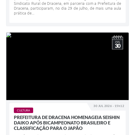
Sindicato Rural de Dracena, em parceria com a Prefeitura de
Dracena, participaram, no dia 29 de julho, de mais uma aula
prática de...
JUL
30
30 JUL 2026 - 15h12
CULTURA
PREFEITURA DE DRACENA HOMENAGEIA SEISHIN
DAIKO APÓS BICAMPEONATO BRASILEIRO E
CLASSIFICAÇÃO PARA O JAPÃO