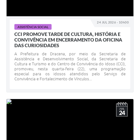
24 JUL 2026 - 10h00
ASSISTÊNCIA SOCIAL
CCI PROMOVE TARDE DE CULTURA, HISTÓRIA E
CONVIVÊNCIA EM ENCERRAMENTO DA OFICINA
DAS CURIOSIDADES
A Prefeitura de Dracena, por meio da Secretaria de
Assistência e Desenvolvimento Social, da Secretaria de
Cultura e Turismo e do Centro de Convivência do Idoso (CCI),
promoveu, nesta quarta-feira (22), uma programação
especial para os idosos atendidos pelo Serviço de
Convivência e Fortalecimento de Vínculos...
JUL
24