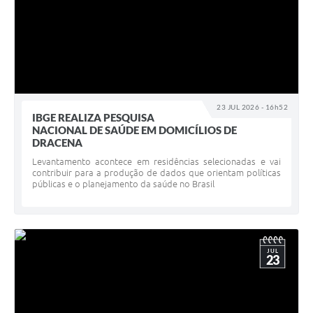
23 JUL 2026 - 16h52
IBGE REALIZA PESQUISA
NACIONAL DE SAÚDE EM DOMICÍLIOS DE
DRACENA
Levantamento acontece em residências selecionadas e vai
contribuir para a produção de dados que orientam políticas
públicas e o planejamento da saúde no Brasil
JUL
23