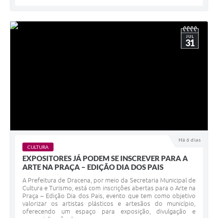
JUL
31
Há 6 dias
CULTURA
EXPOSITORES JÁ PODEM SE INSCREVER PARA A
ARTE NA PRAÇA – EDIÇÃO DIA DOS PAIS
A Prefeitura de Dracena, por meio da Secretaria Municipal de
Cultura e Turismo, está com inscrições abertas para o Arte na
Praça – Edição Dia dos Pais, evento que tem como objetivo
valorizar os artistas plásticos e artesãos do município,
oferecendo um espaço para exposição, divulgação e