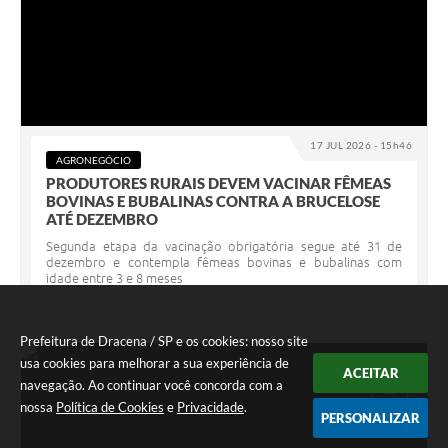
17 JUL 2026 - 15h46
AGRONEGÓCIO
PRODUTORES RURAIS DEVEM VACINAR FÊMEAS
BOVINAS E BUBALINAS CONTRA A BRUCELOSE
ATÉ DEZEMBRO
Segunda etapa da vacinação obrigatória segue até 31 de
dezembro e contempla fêmeas bovinas e bubalinas com
idade entre 3 e 8 meses
Prefeitura de Dracena / SP e os cookies: nosso site
usa cookies para melhorar a sua experiência de
ACEITAR
JUL
17
navegação. Ao continuar você concorda com a
nossa
Política de Cookies
e
Privacidade
.
PERSONALIZAR