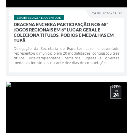
24 JUL 2026 - 14h20
ESPORTES,LAZER E JUVENTUDE
DRACENA ENCERRA PARTICIPAÇÃO NOS 68º
JOGOS REGIONAIS EM 6º LUGAR GERAL E
COLECIONA TÍTULOS, PÓDIOS E MEDALHAS EM
TUPÃ
Delegação da Secretaria de Esportes, Lazer e Juventude
representou o município em 20 modalidades, conquistou três
títulos, vice-campeonatos, terceiros lugares e diversas
medalhas individuais durante dez dias de competições
JUL
24