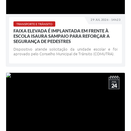
29 JUL 2026 - 14h23
TRANSPORTE E TRÂNSITO
FAIXA ELEVADA É IMPLANTADA EM FRENTE À
ESCOLA ISAURA SAMPAIO PARA REFORÇAR A
SEGURANÇA DE PEDESTRES
Dispositivo atende solicitação da unidade escolar e foi
aprovado pelo Conselho Municipal de Trânsito (COMUTRA).
JUL
24