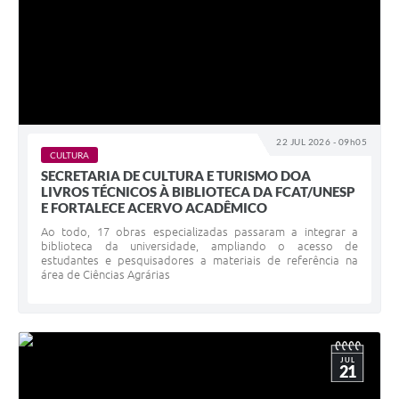
22 JUL 2026 - 09h05
CULTURA
SECRETARIA DE CULTURA E TURISMO DOA
LIVROS TÉCNICOS À BIBLIOTECA DA FCAT/UNESP
E FORTALECE ACERVO ACADÊMICO
Ao todo, 17 obras especializadas passaram a integrar a
biblioteca da universidade, ampliando o acesso de
estudantes e pesquisadores a materiais de referência na
área de Ciências Agrárias
JUL
21