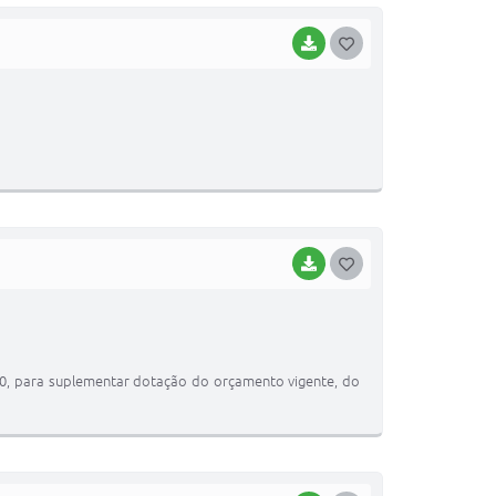
BAIXAR
G
O
S
T
E
I
BAIXAR
G
O
S
T
,00, para suplementar dotação do orçamento vigente, do
E
I