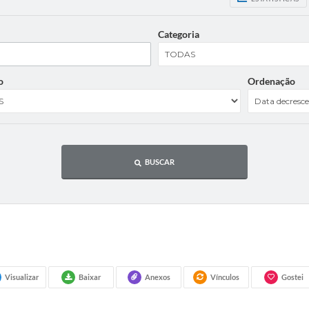
Categoria
o
Ordenação
BUSCAR
Visualizar
Baixar
Anexos
Vínculos
Gostei