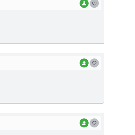
BAIXAR
G
O
S
T
E
I
BAIXAR
G
O
S
T
E
I
BAIXAR
G
O