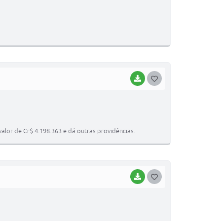
S
T
E
I
BAIXAR
G
O
S
T
valor de Cr$ 4.198.363 e dá outras providências.
E
I
BAIXAR
G
O
S