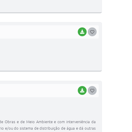
T
E
I
BAIXAR
G
O
S
T
E
I
BAIXAR
G
O
S
T
 de Obras e de Meio Ambiente e com interveniência da
E
o e/ou do sistema de distribuição de água e dá outras