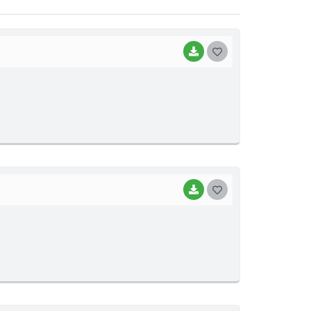
BAIXAR
G
O
S
T
E
I
BAIXAR
G
O
S
T
E
I