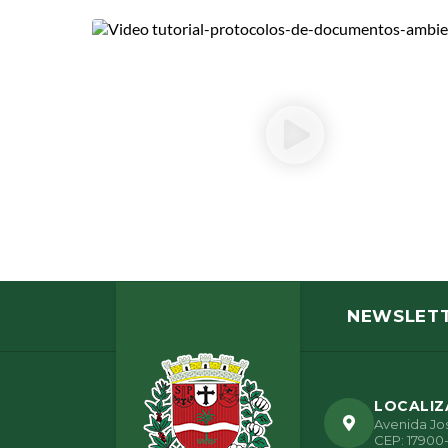
NEWSLET
LOCALI
Avenida Jos
CEP: 17900-