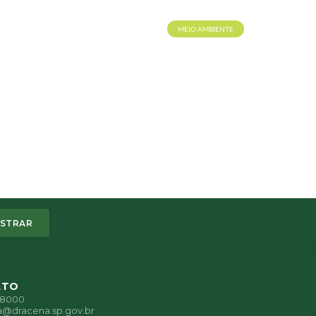
MEIO AMBIENTE
STRAR
ATO
1-8000
a@dracena.sp.gov.br