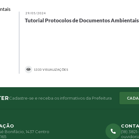
29/05/2024
Tutorial Protocolos de Documentos Ambientais
1333 VISUALIZAÇÕES
TER
Cadastre-se e receba os informativos da Prefeitura
CADA
ZAÇÃO
CONT
é Bonifácio, 1437 Centro
(18) 382
165
ouvidori