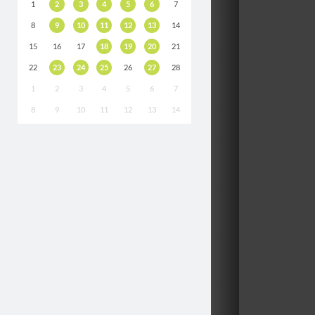
1
2
3
4
5
6
7
8
9
10
11
12
13
14
15
16
17
18
19
20
21
22
23
24
25
26
27
28
1
2
3
4
5
6
7
8
9
10
11
12
13
14