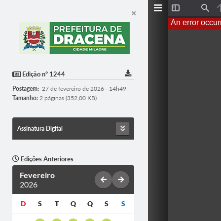
T
F
o
i
An error occur
g
n
g
d
l
e
S
i
d
Edição nº 1244
e
b
Postagem:
27 de fevereiro de 2026 - 14h49
a
r
Tamanho:
2 páginas (352,00 KB)
Assinatura Digital
Edições Anteriores
Fevereiro
2026
D
S
T
Q
Q
S
S