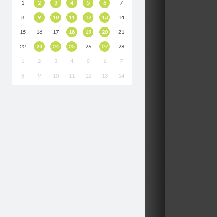
1
2
3
4
5
6
7
8
9
10
11
12
13
14
15
16
17
18
19
20
21
22
23
24
25
26
27
28
1
2
3
4
5
6
7
8
9
10
11
12
13
14