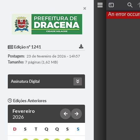
T
F
o
i
An error occur
g
n
g
d
l
e
S
i
d
Edição nº 1241
e
b
Postagem:
23 de fevereiro de 2026 - 14h57
a
r
Tamanho:
7 páginas (1,62 MB)
Assinatura Digital
Edições Anteriores
Fevereiro
2026
D
S
T
Q
Q
S
S