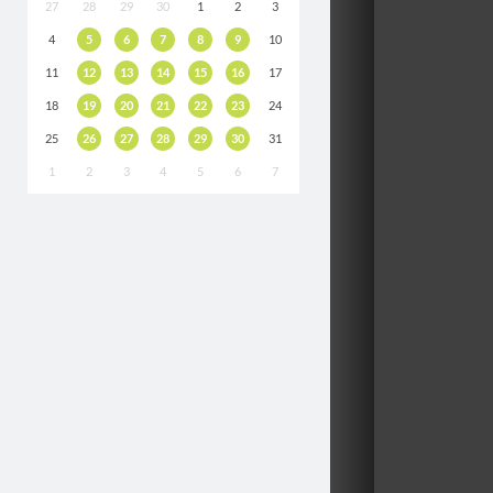
27
28
29
30
1
2
3
4
5
6
7
8
9
10
11
12
13
14
15
16
17
18
19
20
21
22
23
24
25
26
27
28
29
30
31
1
2
3
4
5
6
7