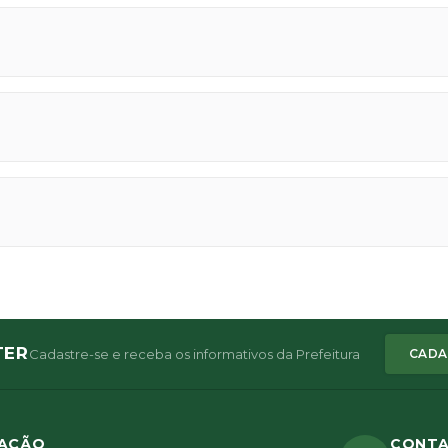
TER
Cadastre-se e receba os informativos da Prefeitura
CADA
ZAÇÃO
CONT