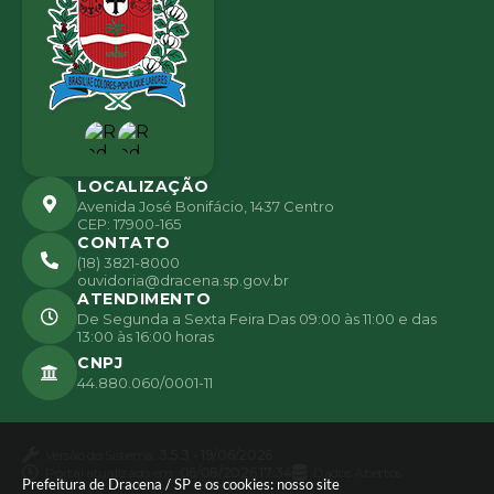
LOCALIZAÇÃO
Avenida José Bonifácio, 1437 Centro
CEP: 17900-165
CONTATO
(18) 3821-8000
ouvidoria@dracena.sp.gov.br
ATENDIMENTO
De Segunda a Sexta Feira Das 09:00 às 11:00 e das
13:00 às 16:00 horas
CNPJ
44.880.060/0001-11
Versão do Sistema:
3.5.3 - 19/06/2026
Portal atualizado em:
06/08/2026 17:34
Dados Abertos
Prefeitura de Dracena / SP e os cookies: nosso site