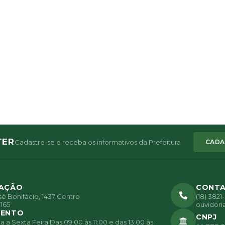
TER
Cadastre-se e receba os informativos da Prefeitura
CADA
ZAÇÃO
CONT
é Bonifácio, 1437 Centro
(18) 382
165
ouvidori
MENTO
CNPJ
a Sexta Feira Das 09:00 às 11:00 e das 13:00 às