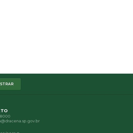
STRAR
ATO
1-8000
a@dracena.sp.gov.br