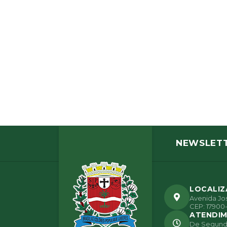
NEWSLET
LOCALI
Avenida Jos
CEP: 17900-
ATENDI
De Segunda 