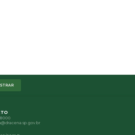
STRAR
ATO
1-8000
a@dracena.sp.gov.br