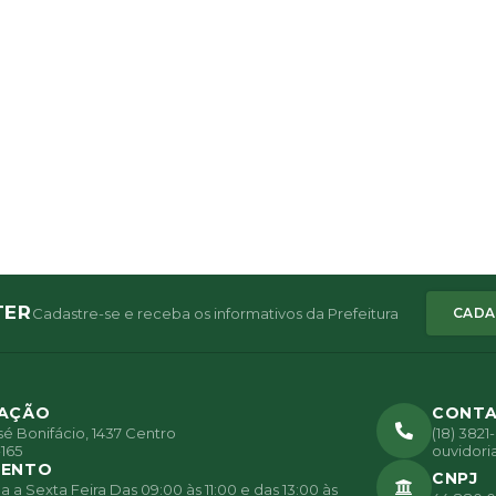
TER
Cadastre-se e receba os informativos da Prefeitura
CADA
ZAÇÃO
CONT
é Bonifácio, 1437 Centro
(18) 382
165
ouvidori
MENTO
CNPJ
a Sexta Feira Das 09:00 às 11:00 e das 13:00 às