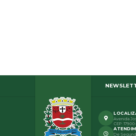
NEWSLET
LOCALI
Avenida Jos
CEP: 17900-
ATENDI
De Segunda 