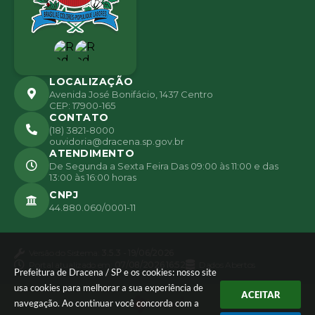
LOCALIZAÇÃO
Avenida José Bonifácio, 1437 Centro
CEP: 17900-165
CONTATO
(18) 3821-8000
ouvidoria@dracena.sp.gov.br
ATENDIMENTO
De Segunda a Sexta Feira Das 09:00 às 11:00 e das
13:00 às 16:00 horas
CNPJ
44.880.060/0001-11
Versão do Sistema:
3.5.3 - 19/06/2026
Portal atualizado em:
07/08/2026 16:52
Dados Abertos
Prefeitura de Dracena / SP e os cookies: nosso site
usa cookies para melhorar a sua experiência de
ACEITAR
navegação. Ao continuar você concorda com a