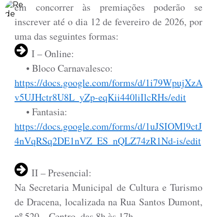
em concorrer às premiações poderão se
inscrever até o dia 12 de fevereiro de 2026, por
uma das seguintes formas:
I – Online:
• Bloco Carnavalesco:
https://docs.google.com/forms/d/1i79WpujXzA
v5UJHctr8U8L_yZp-eqKii440liIlcRHs/edit
• Fantasia:
https://docs.google.com/forms/d/1uJSIOMl9ctJ
4nVqRSq2DE1nVZ_ES_nQLZ74zR1Nd-is/edit
II – Presencial:
Na Secretaria Municipal de Cultura e Turismo
de Dracena, localizada na Rua Santos Dumont,
nº 520 – Centro, das 8h às 17h.